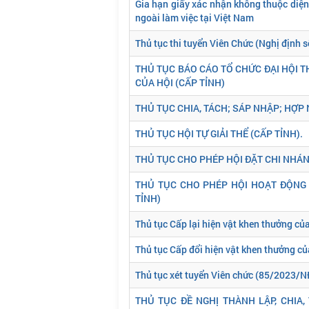
Gia hạn giấy xác nhận không thuộc diện
ngoài làm việc tại Việt Nam
Thủ tục thi tuyển Viên Chức (Nghị định
THỦ TỤC BÁO CÁO TỔ CHỨC ĐẠI HỘI TH
CỦA HỘI (CẤP TỈNH)
THỦ TỤC CHIA, TÁCH; SÁP NHẬP; HỢP 
THỦ TỤC HỘI TỰ GIẢI THỂ (CẤP TỈNH).
THỦ TỤC CHO PHÉP HỘI ĐẶT CHI NHÁN
THỦ TỤC CHO PHÉP HỘI HOẠT ĐỘNG T
TỈNH)
Thủ tục Cấp lại hiện vật khen thưởng củ
Thủ tục Cấp đổi hiện vật khen thưởng c
Thủ tục xét tuyển Viên chức (85/2023/
THỦ TỤC ĐỀ NGHỊ THÀNH LẬP, CHIA,