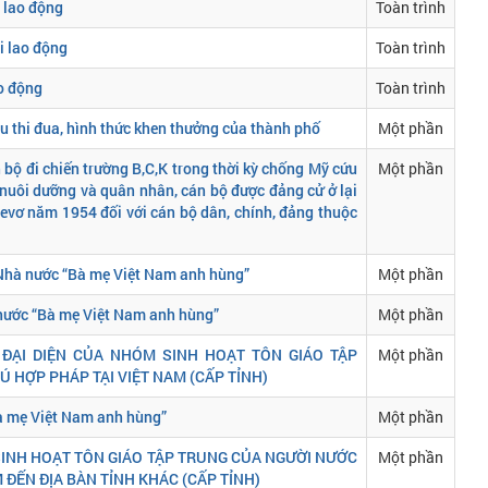
i lao động
Toàn trình
i lao động
Toàn trình
ao động
Toàn trình
u thi đua, hình thức khen thưởng của thành phố
Một phần
n bộ đi chiến trường B,C,K trong thời kỳ chống Mỹ cứu
Một phần
 nuôi dưỡng và quân nhân, cán bộ được đảng cử ở lại
evơ năm 1954 đối với cán bộ dân, chính, đảng thuộc
ự Nhà nước “Bà mẹ Việt Nam anh hùng”
Một phần
à nước “Bà mẹ Việt Nam anh hùng”
Một phần
 ĐẠI DIỆN CỦA NHÓM SINH HOẠT TÔN GIÁO TẬP
Một phần
 HỢP PHÁP TẠI VIỆT NAM (CẤP TỈNH)
Bà mẹ Việt Nam anh hùng”
Một phần
 SINH HOẠT TÔN GIÁO TẬP TRUNG CỦA NGƯỜI NƯỚC
Một phần
 ĐẾN ĐỊA BÀN TỈNH KHÁC (CẤP TỈNH)