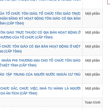
CỦA TỔ CHỨC TÔN GIÁO, TỔ CHỨC TÔN GIÁO TRỰC
Một phần
HẬN ĐĂNG KÝ HOẠT ĐỘNG TÔN GIÁO CÓ ĐỊA BÀN
NH (CẤP TỈNH)
 TÔN GIÁO TRỰC THUỘC CÓ ĐỊA BÀN HOẠT ĐỘNG Ở
Một phần
CHƯƠNG CỦA TỔ CHỨC (CẤP TỈNH)
TỔ CHỨC TÔN GIÁO CÓ ĐỊA BÀN HOẠT ĐỘNG Ở MỘT
Một phần
G (CẤP TỈNH)
P NHÂN PHI THƯƠNG MẠI CHO TỔ CHỨC TÔN GIÁO
Một phần
 MỘT TỈNH (CẤP TỈNH)
IÁO TẬP TRUNG CỦA NGƯỜI NƯỚC NGOÀI CƯ TRÚ
Một phần
CHỨC SẮC, CHỨC VIỆC, NHÀ TU HÀNH LÀ NGƯỜI
Một phần
OÁ ÁN TÍCH (CẤP TỈNH)
Toàn trình