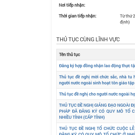
Nơi tiếp nhận:
Thời gian tiếp nhận:
Từ thứ 2
định)
THỦ TỤC CÙNG LĨNH VỰC
Tên thủ tục
Đăng ký hợp đồng nhận lao động thực t
Thủ tục đề nghị mời chức sắc, nhà tu
người nước ngoài sinh hoạt tôn giáo tập
Thủ tục đề nghị cho người nước ngoài họ
THỦ TỤC ĐỀ NGHỊ GIẢNG ĐẠO NGOÀI ĐỊ
PHÁP ĐÃ ĐĂNG KÝ CÓ QUY MÔ TỔ 
NHIỀU TỈNH (CẤP TỈNH)
THỦ TỤC ĐỀ NGHỊ TỔ CHỨC CUỘC LỄ 
ĐĂNG KÝ CÓ QUY MÔ TỔ CHỨC Ở NHI