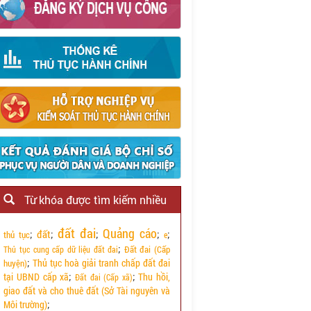
Từ khóa được tìm kiếm nhiều
đất đai
Quảng cáo
đất
;
;
;
;
;
thủ tục
e
;
Đất đai (Cấp
Thủ tục cung cấp dữ liệu đất đai
;
Thủ tục hoà giải tranh chấp đất đai
huyện)
tại UBND cấp xã
;
;
Thu hồi,
Đất đai (Cấp xã)
giao đất và cho thuê đất (Sở Tài nguyên và
Môi trường)
;