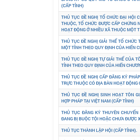
(CẤP TỈNH)
THỦ TỤC ĐỀ NGHỊ TỔ CHỨC ĐẠI HỘI 
THUỘC, TỔ CHỨC ĐƯỢC CẤP CHỨNG N
HOẠT ĐỘNG Ở NHIỀU XÃ THUỘC MỘT TỈ
THỦ TỤC ĐỀ NGHỊ GIẢI THỂ TỔ CHỨC
MỘT TỈNH THEO QUY ĐỊNH CỦA HIẾN 
THỦ TỤC ĐỀ NGHỊ TỰ GIẢI THỂ CỦA 
TỈNH THEO QUY ĐỊNH CỦA HIẾN CHƯƠN
THỦ TỤC ĐỀ NGHỊ CẤP ĐĂNG KÝ PHÁ
TRỰC THUỘC CÓ ĐỊA BÀN HOẠT ĐỘNG Ở
THỦ TỤC ĐỀ NGHỊ SINH HOẠT TÔN G
HỢP PHÁP TẠI VIỆT NAM (CẤP TỈNH)
THỦ TỤC ĐĂNG KÝ THUYÊN CHUYỂN 
ĐANG BỊ BUỘC TỘI HOẶC CHƯA ĐƯỢC X
THỦ TỤC THÀNH LẬP HỘI (CẤP TỈNH).