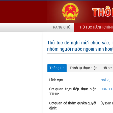
TRANG CHỦ
THỦ TỤC HÀNH CHÍN
Thủ tục đề nghị mời chức sắc, 
nhóm người nước ngoài sinh hoạt 
Thông tin
Trình tự thực hiện
Hồ sơ
Lĩnh vực:
Nội vụ
Cơ quan trực tiếp thực hiện
UBND T
TTHC:
Cơ quan có thẩm quyền quyết
Ủy ban 
định: