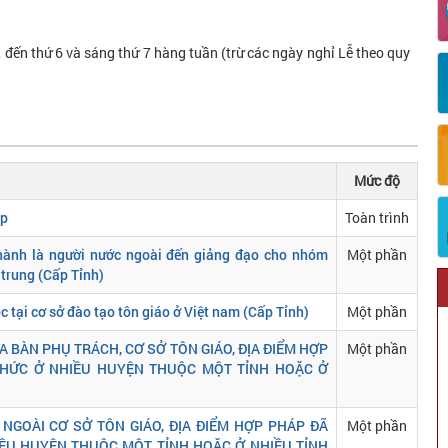
 đến thứ 6 và sáng thứ 7 hàng tuần (trừ các ngày nghỉ Lễ theo quy
Mức độ
ập
Toàn trình
 hành là người nước ngoài đến giảng đạo cho nhóm
Một phần
 trung (Cấp Tỉnh)
c tại cơ sở đào tạo tôn giáo ở Việt nam (Cấp Tỉnh)
Một phần
A BÀN PHỤ TRÁCH, CƠ SỞ TÔN GIÁO, ĐỊA ĐIỂM HỢP
Một phần
CHỨC Ở NHIỀU HUYỆN THUỘC MỘT TỈNH HOẶC Ở
NGOÀI CƠ SỞ TÔN GIÁO, ĐỊA ĐIỂM HỢP PHÁP ĐÃ
Một phần
ỀU HUYỆN THUỘC MỘT TỈNH HOẶC Ở NHIỀU TỈNH