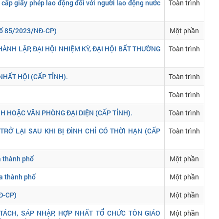
 cấp giấy phép lao động đối với người lao động nước
Toàn trình
 số 85/2023/NĐ-CP)
Một phần
ÀNH LẬP, ĐẠI HỘI NHIỆM KỲ, ĐẠI HỘI BẤT THƯỜNG
Toàn trình
NHẤT HỘI (CẤP TỈNH).
Toàn trình
Toàn trình
H HOẶC VĂN PHÒNG ĐẠI DIỆN (CẤP TỈNH).
Toàn trình
RỞ LẠI SAU KHI BỊ ĐÌNH CHỈ CÓ THỜI HẠN (CẤP
Toàn trình
a thành phố
Một phần
ủa thành phố
Một phần
NĐ-CP)
Một phần
 TÁCH, SÁP NHẬP, HỢP NHẤT TỔ CHỨC TÔN GIÁO
Một phần