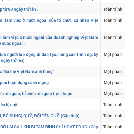
 từ 90 ngày trở lên .
Toàn trình
i làm việc ở nước ngoài của tổ chức, cá nhân Việt
Toàn trình
i làm việc ở nước ngoài của doanh nghiệp Việt Nam
Toàn trình
ở nước ngoài .
ưa người lao động đi đào tạo, nâng cao trình độ, kỹ
Một phần
ngày trở lên)
ớc “Bà mẹ Việt Nam anh hùng”
Một phần
người hoạt động cách mạng
Một phần
ức tôn giáo, tổ chức tôn giáo trực thuộc
Một phần
ều lệ quỹ..
Toàn trình
 BỔ SUNG) QUỸ; ĐỔI TÊN QUỸ. (Cấp tỉnh)
Toàn trình
Ở LẠI SAU KHI BỊ TẠM ĐÌNH CHỈ HOẠT ĐỘNG. (Cấp
Toàn trình