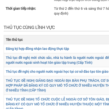
Thời gian tiếp nhận:
Từ thứ 2 đến thứ 6 và sáng thứ 7 hà
quy định)
THỦ TỤC CÙNG LĨNH VỰC
Tên thủ tục
Đăng ký hợp đồng nhận lao động thực tập
Thủ tục đề nghị mời chức sắc, nhà tu hành là người nước ngoài 
người nước ngoài sinh hoạt tôn giáo tập trung (Cấp Tỉnh)
Thủ tục đề nghị cho người nước ngoài học tại cơ sở đào tạo tôn giáo
THỦ TỤC ĐỀ NGHỊ GIẢNG ĐẠO NGOÀI ĐỊA BÀN PHỤ TRÁCH, CƠ SỞ
HỢP PHÁP ĐÃ ĐĂNG KÝ CÓ QUY MÔ TỔ CHỨC Ở NHIỀU HUYỆN T
Ở NHIỀU TỈNH (CẤP TỈNH)
THỦ TỤC ĐỀ NGHỊ TỔ CHỨC CUỘC LỄ NGOÀI CƠ SỞ TÔN GIÁO, Đ
ĐĂNG KÝ CÓ QUY MÔ TỔ CHỨC Ở NHIỀU HUYỆN THUỘC MỘT TỈN
(CẤP TỈNH)