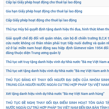
Cấp lại Giấy phép hoạt động cho thuê lại lao động
Gia hạn Giấy phép hoạt động cho thuê lại lao động
Cấp Giấy phép hoạt động cho thuê lại lao động
Thủ tục Hủy bỏ quyết định tặng danh hiệu thi đua, hình thức khen t
Giải quyết chế độ đối với quân nhân, cán bộ đi chiến trường B,C,K
cứu nước không có thân nhân phải trực tiếp nuôi dưỡng và quân 
cử ở lại miền nam hoạt động sau hiệp định Giơnevơ năm 1954 đối 
đảng thuộc diện Trung ương quản lý
Thủ tục xét truy tặng danh hiệu vinh dự Nhà nước “Bà mẹ Việt Nam 
Thủ tục xét tặng danh hiệu vinh dự Nhà nước “Bà mẹ Việt Nam anh 
THỦ TỤC ĐĂNG KÝ THAY ĐỔI NGƯỜI ĐẠI DIỆN CỦA NHÓM SINH
TRUNG CỦA NGƯỜI NƯỚC NGOÀI CƯ TRÚ HỢP PHÁP TẠI VIỆT NAM 
Xét tặng danh hiệu vinh dự Nhà nước “Bà mẹ Việt Nam anh hùng”
THỦ TỤC ĐỀ NGHỊ THAY ĐỔI ĐỊA ĐIỂM SINH HOẠT TÔN GIÁO 
NƯỚC NGOÀI CƯ TRÚ HỢP PHÁP TẠI VIỆT NAM ĐẾN ĐỊA BÀN TỈNH 