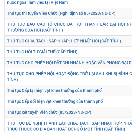
nước ngoài làm việc tại Việt Nam
Thủ tục thi tuyển Viên Chức (Nghị định số 85/2023/NĐ-CP)
THỦ TỤC BÁO CÁO TỔ CHỨC ĐẠI HỘI THÀNH LẬP, ĐẠI HỘI NH
THƯỜNG CỦA HỘI (CẤP TỈNH)
THỦ TỤC CHIA, TÁCH; SÁP NHẬP; HỢP NHẤT HỘI (CẤP TỈNH).
THỦ TỤC HỘI TỰ GIẢI THỂ (CẤP TỈNH).
THỦ TỤC CHO PHÉP HỘI ĐẶT CHI NHÁNH HOẶC VĂN PHÒNG ĐẠI DI
THỦ TỤC CHO PHÉP HỘI HOẠT ĐỘNG TRỞ LẠI SAU KHI BỊ ĐÌNH C
TỈNH)
Thủ tục Cấp lại hiện vật khen thưởng của thành phố
Thủ tục Cấp đổi hiện vật khen thưởng của thành phố
Thủ tục xét tuyển Viên chức (85/2023/NĐ-CP)
THỦ TỤC ĐỀ NGHỊ THÀNH LẬP, CHIA, TÁCH, SÁP NHẬP, HỢP NH
TRỰC THUỘC CÓ ĐỊA BÀN HOẠT ĐỘNG Ở MỘT TỈNH (CẤP TỈNH)