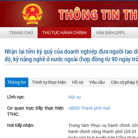
TRANG CHỦ
THỦ TỤC HÀNH CHÍNH
VĂN BẢN QPPL
Nhận lại tiền ký quỹ của doanh nghiệp đưa người lao độ
độ, kỹ năng nghề ở nước ngoài (hợp đồng từ 90 ngày trở
Thông tin
Trình tự thực hiện
Hồ sơ
Yêu cầu
Căn cứ pháp l
Lĩnh vực:
Nội vụ
Cơ quan trực tiếp thực hiện
UBND Thành phố Huế
TTHC:
Nơi tiếp nhận:
Trung tâm Phục vụ hành chính cô
hành chính công thành phố (Số 01 L
hoặc nộp trực tuyến trên Cổng Dịch 