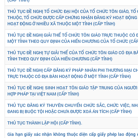
THỦ TỤC ĐỀ NGHỊ TỔ CHỨC ĐẠI HỘI CỦA TỔ CHỨC TÔN GIÁO, TỔ
THUỘC, TỔ CHỨC ĐƯỢC CẤP CHỨNG NHẬN ĐĂNG KÝ HOẠT ĐỘNG 
HOẠT ĐỘNG Ở NHIỀU XÃ THUỘC MỘT TỈNH (CẤP TỈNH)
THỦ TỤC ĐỀ NGHỊ GIẢI THỂ TỔ CHỨC TÔN GIÁO TRỰC THUỘC CÓ 
MỘT TỈNH THEO QUY ĐỊNH CỦA HIẾN CHƯƠNG CỦA TỔ CHỨC (CẤP
THỦ TỤC ĐỀ NGHỊ TỰ GIẢI THỂ CỦA TỔ CHỨC TÔN GIÁO CÓ ĐỊA 
TỈNH THEO QUY ĐỊNH CỦA HIẾN CHƯƠNG (CẤP TỈNH)
THỦ TỤC ĐỀ NGHỊ CẤP ĐĂNG KÝ PHÁP NHÂN PHI THƯƠNG MẠI C
TRỰC THUỘC CÓ ĐỊA BÀN HOẠT ĐỘNG Ở MỘT TỈNH (CẤP TỈNH)
THỦ TỤC ĐỀ NGHỊ SINH HOẠT TÔN GIÁO TẬP TRUNG CỦA NGƯỜ
HỢP PHÁP TẠI VIỆT NAM (CẤP TỈNH)
THỦ TỤC ĐĂNG KÝ THUYÊN CHUYỂN CHỨC SẮC, CHỨC VIỆC, NH
ĐANG BỊ BUỘC TỘI HOẶC CHƯA ĐƯỢC XOÁ ÁN TÍCH (CẤP TỈNH)
THỦ TỤC THÀNH LẬP HỘI (CẤP TỈNH).
Gia hạn giấy xác nhận không thuộc diện cấp giấy phép lao động 