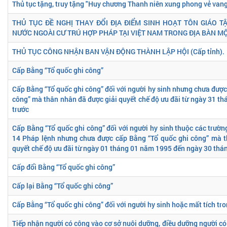
Thủ tục tặng, truy tặng "Huy chương Thanh niên xung phong vẻ van
THỦ TỤC ĐỀ NGHỊ THAY ĐỔI ĐỊA ĐIỂM SINH HOẠT TÔN GIÁO 
NƯỚC NGOÀI CƯ TRÚ HỢP PHÁP TẠI VIỆT NAM TRONG ĐỊA BÀN MỘ
THỦ TỤC CÔNG NHẬN BAN VẬN ĐỘNG THÀNH LẬP HỘI (Cấp tỉnh).
Cấp Bằng “Tổ quốc ghi công”
Cấp Bằng “Tổ quốc ghi công” đối với người hy sinh nhưng chưa được
công” mà thân nhân đã được giải quyết chế độ ưu đãi từ ngày 31 th
trước
Cấp Bằng “Tổ quốc ghi công” đối với người hy sinh thuộc các trườn
14 Pháp lệnh nhưng chưa được cấp Bằng “Tổ quốc ghi công” mà t
quyết chế độ ưu đãi từ ngày 01 tháng 01 năm 1995 đến ngày 30 th
Cấp đổi Bằng “Tổ quốc ghi công”
Cấp lại Bằng “Tổ quốc ghi công”
Cấp Bằng “Tổ quốc ghi công” đối với người hy sinh hoặc mất tích tro
Tiếp nhận người có công vào cơ sở nuôi dưỡng, điều dưỡng người có