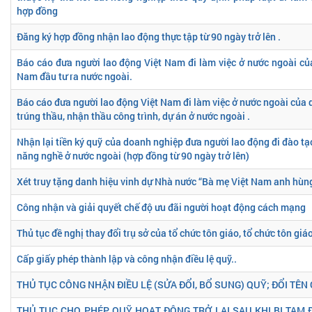
hợp đồng
Đăng ký hợp đồng nhận lao động thực tập từ 90 ngày trở lên .
Báo cáo đưa người lao động Việt Nam đi làm việc ở nước ngoài của
Nam đầu tư ra nước ngoài.
Báo cáo đưa người lao động Việt Nam đi làm việc ở nước ngoài của
trúng thầu, nhận thầu công trình, dự án ở nước ngoài .
Nhận lại tiền ký quỹ của doanh nghiệp đưa người lao động đi đào tạo
năng nghề ở nước ngoài (hợp đồng từ 90 ngày trở lên)
Xét truy tặng danh hiệu vinh dự Nhà nước “Bà mẹ Việt Nam anh hùn
Công nhận và giải quyết chế độ ưu đãi người hoạt động cách mạng
Thủ tục đề nghị thay đổi trụ sở của tổ chức tôn giáo, tổ chức tôn giá
Cấp giấy phép thành lập và công nhận điều lệ quỹ..
THỦ TỤC CÔNG NHẬN ĐIỀU LỆ (SỬA ĐỔI, BỔ SUNG) QUỸ; ĐỔI TÊN Q
THỦ TỤC CHO PHÉP QUỸ HOẠT ĐỘNG TRỞ LẠI SAU KHI BỊ TẠM 