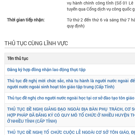
vụ hành chính công tỉnh (Số 01 Lê 
tuyến qua Cổng dịch vụ công quốc gi
Thời gian tiếp nhận:
Từ thứ 2 đến thứ 6 và sáng thứ 7 hà
quy định)
THỦ TỤC CÙNG LĨNH VỰC
Tên thủ tục
Đăng ký hợp đồng nhận lao động thực tập
Thủ tục đề nghị mời chức sắc, nhà tu hành là người nước ngoài 
người nước ngoài sinh hoạt tôn giáo tập trung (Cấp Tỉnh)
Thủ tục đề nghị cho người nước ngoài học tại cơ sở đào tạo tôn giáo
THỦ TỤC ĐỀ NGHỊ GIẢNG ĐẠO NGOÀI ĐỊA BÀN PHỤ TRÁCH, CƠ SỞ
HỢP PHÁP ĐÃ ĐĂNG KÝ CÓ QUY MÔ TỔ CHỨC Ở NHIỀU HUYỆN T
Ở NHIỀU TỈNH (CẤP TỈNH)
THỦ TỤC ĐỀ NGHỊ TỔ CHỨC CUỘC LỄ NGOÀI CƠ SỞ TÔN GIÁO, Đ