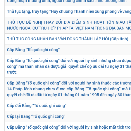
Công nhận thương binh, người hưởng chính sách như thương binh
Thủ tục tặng, truy tặng "Huy chương Thanh niên xung phong vẻ van
THỦ TỤC ĐỀ NGHỊ THAY ĐỔI ĐỊA ĐIỂM SINH HOẠT TÔN GIÁO 
NƯỚC NGOÀI CƯ TRÚ HỢP PHÁP TẠI VIỆT NAM TRONG ĐỊA BÀN MỘ
THỦ TỤC CÔNG NHẬN BAN VẬN ĐỘNG THÀNH LẬP HỘI (Cấp tỉnh).
Cấp Bằng “Tổ quốc ghi công”
Cấp Bằng “Tổ quốc ghi công” đối với người hy sinh nhưng chưa được
công” mà thân nhân đã được giải quyết chế độ ưu đãi từ ngày 31 th
trước
Cấp Bằng “Tổ quốc ghi công” đối với người hy sinh thuộc các trườn
14 Pháp lệnh nhưng chưa được cấp Bằng “Tổ quốc ghi công” mà t
quyết chế độ ưu đãi từ ngày 01 tháng 01 năm 1995 đến ngày 30 th
Cấp đổi Bằng “Tổ quốc ghi công”
Cấp lại Bằng “Tổ quốc ghi công”
Cấp Bằng “Tổ quốc ghi công” đối với người hy sinh hoặc mất tích tro