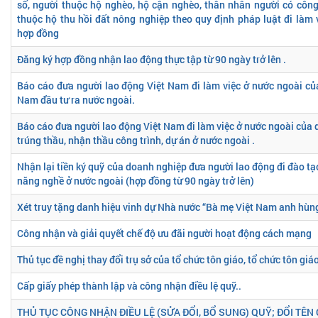
số, người thuộc hộ nghèo, hộ cận nghèo, thân nhân người có côn
thuộc hộ thu hồi đất nông nghiệp theo quy định pháp luật đi làm 
hợp đồng
Đăng ký hợp đồng nhận lao động thực tập từ 90 ngày trở lên .
Báo cáo đưa người lao động Việt Nam đi làm việc ở nước ngoài của
Nam đầu tư ra nước ngoài.
Báo cáo đưa người lao động Việt Nam đi làm việc ở nước ngoài của
trúng thầu, nhận thầu công trình, dự án ở nước ngoài .
Nhận lại tiền ký quỹ của doanh nghiệp đưa người lao động đi đào tạo
năng nghề ở nước ngoài (hợp đồng từ 90 ngày trở lên)
Xét truy tặng danh hiệu vinh dự Nhà nước “Bà mẹ Việt Nam anh hùn
Công nhận và giải quyết chế độ ưu đãi người hoạt động cách mạng
Thủ tục đề nghị thay đổi trụ sở của tổ chức tôn giáo, tổ chức tôn giá
Cấp giấy phép thành lập và công nhận điều lệ quỹ..
THỦ TỤC CÔNG NHẬN ĐIỀU LỆ (SỬA ĐỔI, BỔ SUNG) QUỸ; ĐỔI TÊN Q