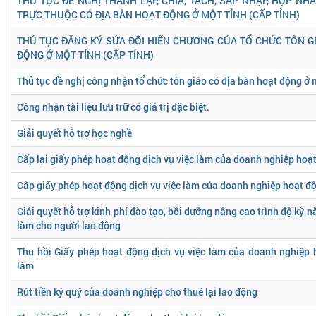
THỦ TỤC ĐỀ NGHỊ THÀNH LẬP, CHIA, TÁCH, SÁP NHẬP, HỢP NH
TRỰC THUỘC CÓ ĐỊA BÀN HOẠT ĐỘNG Ở MỘT TỈNH (CẤP TỈNH)
THỦ TỤC ĐĂNG KÝ SỬA ĐỔI HIẾN CHƯƠNG CỦA TỔ CHỨC TÔN G
ĐỘNG Ở MỘT TỈNH (CẤP TỈNH)
Thủ tục đề nghị công nhận tổ chức tôn giáo có địa bàn hoạt động ở 
Công nhận tài liệu lưu trữ có giá trị đặc biệt.
Giải quyết hỗ trợ học nghề
Cấp lại giấy phép hoạt động dịch vụ việc làm của doanh nghiệp hoạt
Cấp giấy phép hoạt động dịch vụ việc làm của doanh nghiệp hoạt độ
Giải quyết hỗ trợ kinh phí đào tạo, bồi dưỡng nâng cao trình độ kỹ n
làm cho người lao động
Thu hồi Giấy phép hoạt động dịch vụ việc làm của doanh nghiệp 
làm
Rút tiền ký quỹ của doanh nghiệp cho thuê lại lao động