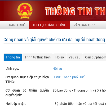
TRANG CHỦ
THỦ TỤC HÀNH CHÍNH
VĂN BẢN QPPL
Công nhận và giải quyết chế độ ưu đãi người hoạt độn
Thông tin
Trình tự thực hiện
Hồ sơ
Yêu cầu
Căn cứ pháp l
Lĩnh vực:
Nội vụ
Cơ quan trực tiếp thực hiện
UBND Thành phố Huế
TTHC:
Cơ quan có thẩm quyền
Sở Lao động - Thương binh và Xã hộ
quyết định:
Nơi tiếp nhận:
- Bộ phận tiếp nhận và trả kết quả