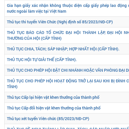
Gia hạn giấy xác nhận không thuộc diện cấp giấy phép lao động 
nước ngoài làm việc tại Việt Nam
Thủ tục thi tuyển Viên Chức (Nghị định số 85/2023/NĐ-CP)
THỦ TỤC BÁO CÁO TỔ CHỨC ĐẠI HỘI THÀNH LẬP, ĐẠI HỘI NH
THƯỜNG CỦA HỘI (CẤP TỈNH)
THỦ TỤC CHIA, TÁCH; SÁP NHẬP; HỢP NHẤT HỘI (CẤP TỈNH).
THỦ TỤC HỘI TỰ GIẢI THỂ (CẤP TỈNH).
THỦ TỤC CHO PHÉP HỘI ĐẶT CHI NHÁNH HOẶC VĂN PHÒNG ĐẠI DI
THỦ TỤC CHO PHÉP HỘI HOẠT ĐỘNG TRỞ LẠI SAU KHI BỊ ĐÌNH C
TỈNH)
Thủ tục Cấp lại hiện vật khen thưởng của thành phố
Thủ tục Cấp đổi hiện vật khen thưởng của thành phố
Thủ tục xét tuyển Viên chức (85/2023/NĐ-CP)