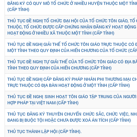
ĐĂNG KÝ CÓ QUY MÔ TỔ CHỨC Ở NHIỀU HUYỆN THUỘC MỘT TỈN
(CẤP TỈNH)
THỦ TỤC ĐỀ NGHỊ TỔ CHỨC ĐẠI HỘI CỦA TỔ CHỨC TÔN GIÁO, TỔ
THUỘC, TỔ CHỨC ĐƯỢC CẤP CHỨNG NHẬN ĐĂNG KÝ HOẠT ĐỘNG 
HOẠT ĐỘNG Ở NHIỀU XÃ THUỘC MỘT TỈNH (CẤP TỈNH)
THỦ TỤC ĐỀ NGHỊ GIẢI THỂ TỔ CHỨC TÔN GIÁO TRỰC THUỘC CÓ 
MỘT TỈNH THEO QUY ĐỊNH CỦA HIẾN CHƯƠNG CỦA TỔ CHỨC (CẤP
THỦ TỤC ĐỀ NGHỊ TỰ GIẢI THỂ CỦA TỔ CHỨC TÔN GIÁO CÓ ĐỊA 
TỈNH THEO QUY ĐỊNH CỦA HIẾN CHƯƠNG (CẤP TỈNH)
THỦ TỤC ĐỀ NGHỊ CẤP ĐĂNG KÝ PHÁP NHÂN PHI THƯƠNG MẠI C
TRỰC THUỘC CÓ ĐỊA BÀN HOẠT ĐỘNG Ở MỘT TỈNH (CẤP TỈNH)
THỦ TỤC ĐỀ NGHỊ SINH HOẠT TÔN GIÁO TẬP TRUNG CỦA NGƯỜ
HỢP PHÁP TẠI VIỆT NAM (CẤP TỈNH)
THỦ TỤC ĐĂNG KÝ THUYÊN CHUYỂN CHỨC SẮC, CHỨC VIỆC, NH
ĐANG BỊ BUỘC TỘI HOẶC CHƯA ĐƯỢC XOÁ ÁN TÍCH (CẤP TỈNH)
THỦ TỤC THÀNH LẬP HỘI (CẤP TỈNH).