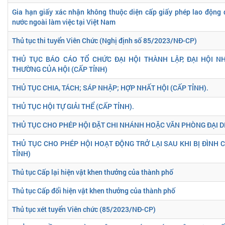
Gia hạn giấy xác nhận không thuộc diện cấp giấy phép lao động 
nước ngoài làm việc tại Việt Nam
Thủ tục thi tuyển Viên Chức (Nghị định số 85/2023/NĐ-CP)
THỦ TỤC BÁO CÁO TỔ CHỨC ĐẠI HỘI THÀNH LẬP, ĐẠI HỘI NH
THƯỜNG CỦA HỘI (CẤP TỈNH)
THỦ TỤC CHIA, TÁCH; SÁP NHẬP; HỢP NHẤT HỘI (CẤP TỈNH).
THỦ TỤC HỘI TỰ GIẢI THỂ (CẤP TỈNH).
THỦ TỤC CHO PHÉP HỘI ĐẶT CHI NHÁNH HOẶC VĂN PHÒNG ĐẠI DI
THỦ TỤC CHO PHÉP HỘI HOẠT ĐỘNG TRỞ LẠI SAU KHI BỊ ĐÌNH C
TỈNH)
Thủ tục Cấp lại hiện vật khen thưởng của thành phố
Thủ tục Cấp đổi hiện vật khen thưởng của thành phố
Thủ tục xét tuyển Viên chức (85/2023/NĐ-CP)