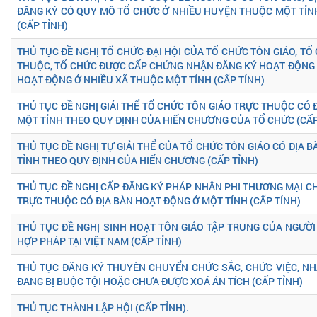
ĐĂNG KÝ CÓ QUY MÔ TỔ CHỨC Ở NHIỀU HUYỆN THUỘC MỘT TỈN
(CẤP TỈNH)
THỦ TỤC ĐỀ NGHỊ TỔ CHỨC ĐẠI HỘI CỦA TỔ CHỨC TÔN GIÁO, TỔ
THUỘC, TỔ CHỨC ĐƯỢC CẤP CHỨNG NHẬN ĐĂNG KÝ HOẠT ĐỘNG 
HOẠT ĐỘNG Ở NHIỀU XÃ THUỘC MỘT TỈNH (CẤP TỈNH)
THỦ TỤC ĐỀ NGHỊ GIẢI THỂ TỔ CHỨC TÔN GIÁO TRỰC THUỘC CÓ 
MỘT TỈNH THEO QUY ĐỊNH CỦA HIẾN CHƯƠNG CỦA TỔ CHỨC (CẤP
THỦ TỤC ĐỀ NGHỊ TỰ GIẢI THỂ CỦA TỔ CHỨC TÔN GIÁO CÓ ĐỊA 
TỈNH THEO QUY ĐỊNH CỦA HIẾN CHƯƠNG (CẤP TỈNH)
THỦ TỤC ĐỀ NGHỊ CẤP ĐĂNG KÝ PHÁP NHÂN PHI THƯƠNG MẠI C
TRỰC THUỘC CÓ ĐỊA BÀN HOẠT ĐỘNG Ở MỘT TỈNH (CẤP TỈNH)
THỦ TỤC ĐỀ NGHỊ SINH HOẠT TÔN GIÁO TẬP TRUNG CỦA NGƯỜ
HỢP PHÁP TẠI VIỆT NAM (CẤP TỈNH)
THỦ TỤC ĐĂNG KÝ THUYÊN CHUYỂN CHỨC SẮC, CHỨC VIỆC, NH
ĐANG BỊ BUỘC TỘI HOẶC CHƯA ĐƯỢC XOÁ ÁN TÍCH (CẤP TỈNH)
THỦ TỤC THÀNH LẬP HỘI (CẤP TỈNH).