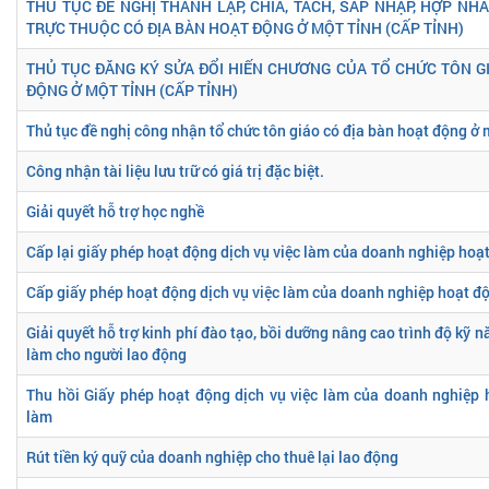
THỦ TỤC ĐỀ NGHỊ THÀNH LẬP, CHIA, TÁCH, SÁP NHẬP, HỢP NH
TRỰC THUỘC CÓ ĐỊA BÀN HOẠT ĐỘNG Ở MỘT TỈNH (CẤP TỈNH)
THỦ TỤC ĐĂNG KÝ SỬA ĐỔI HIẾN CHƯƠNG CỦA TỔ CHỨC TÔN G
ĐỘNG Ở MỘT TỈNH (CẤP TỈNH)
Thủ tục đề nghị công nhận tổ chức tôn giáo có địa bàn hoạt động ở 
Công nhận tài liệu lưu trữ có giá trị đặc biệt.
Giải quyết hỗ trợ học nghề
Cấp lại giấy phép hoạt động dịch vụ việc làm của doanh nghiệp hoạt
Cấp giấy phép hoạt động dịch vụ việc làm của doanh nghiệp hoạt độ
Giải quyết hỗ trợ kinh phí đào tạo, bồi dưỡng nâng cao trình độ kỹ n
làm cho người lao động
Thu hồi Giấy phép hoạt động dịch vụ việc làm của doanh nghiệp 
làm
Rút tiền ký quỹ của doanh nghiệp cho thuê lại lao động