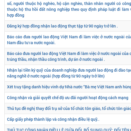
số, người thuộc hộ nghèo, hộ cận nghèo, thân nhân người có côn
thuộc hộ thu hồi đất nông nghiệp theo quy định pháp luật đi làm 
hợp đồng
Đăng ký hợp đồng nhận lao động thực tập từ 90 ngày trở lên .
Báo cáo đưa người lao động Việt Nam đi làm việc ở nước ngoài của
Nam đầu tư ra nước ngoài.
Báo cáo đưa người lao động Việt Nam đi làm việc ở nước ngoài của
trúng thầu, nhận thầu công trình, dự án ở nước ngoài .
Nhận lại tiền ký quỹ của doanh nghiệp đưa người lao động đi đào tạo
năng nghề ở nước ngoài (hợp đồng từ 90 ngày trở lên)
Xét truy tặng danh hiệu vinh dự Nhà nước “Bà mẹ Việt Nam anh hùn
Công nhận và giải quyết chế độ ưu đãi người hoạt động cách mạng
Thủ tục đề nghị thay đổi trụ sở của tổ chức tôn giáo, tổ chức tôn giá
Cấp giấy phép thành lập và công nhận điều lệ quỹ..
THỦ TỤC CÔNG NHẬN ĐIỀU LỆ (SỬA ĐỔI, BỔ SUNG) QUỸ; ĐỔI TÊN Q