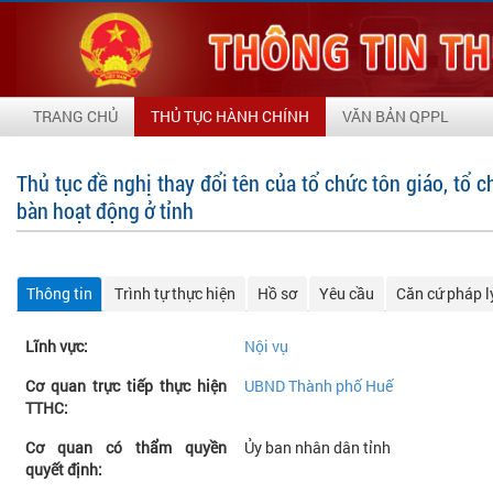
TRANG CHỦ
THỦ TỤC HÀNH CHÍNH
VĂN BẢN QPPL
Thủ tục đề nghị thay đổi tên của tổ chức tôn giáo, tổ c
bàn hoạt động ở tỉnh
Thông tin
Trình tự thực hiện
Hồ sơ
Yêu cầu
Căn cứ pháp l
Lĩnh vực:
Nội vụ
Cơ quan trực tiếp thực hiện
UBND Thành phố Huế
TTHC:
Cơ quan có thẩm quyền
Ủy ban nhân dân tỉnh
quyết định: