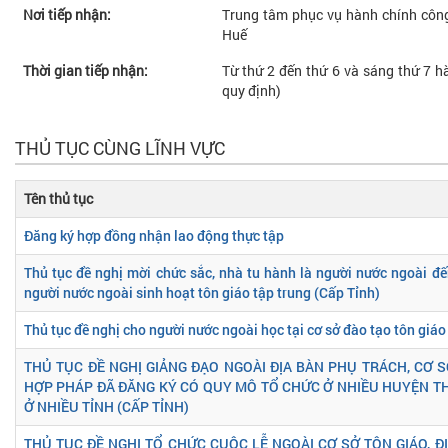
Nơi tiếp nhận:
Trung tâm phục vụ hành chính công
Huế
Thời gian tiếp nhận:
Từ thứ 2 đến thứ 6 và sáng thứ 7 hà
quy định)
THỦ TỤC CÙNG LĨNH VỰC
Tên thủ tục
Đăng ký hợp đồng nhận lao động thực tập
Thủ tục đề nghị mời chức sắc, nhà tu hành là người nước ngoài 
người nước ngoài sinh hoạt tôn giáo tập trung (Cấp Tỉnh)
Thủ tục đề nghị cho người nước ngoài học tại cơ sở đào tạo tôn giáo
THỦ TỤC ĐỀ NGHỊ GIẢNG ĐẠO NGOÀI ĐỊA BÀN PHỤ TRÁCH, CƠ SỞ
HỢP PHÁP ĐÃ ĐĂNG KÝ CÓ QUY MÔ TỔ CHỨC Ở NHIỀU HUYỆN T
Ở NHIỀU TỈNH (CẤP TỈNH)
THỦ TỤC ĐỀ NGHỊ TỔ CHỨC CUỘC LỄ NGOÀI CƠ SỞ TÔN GIÁO, Đ