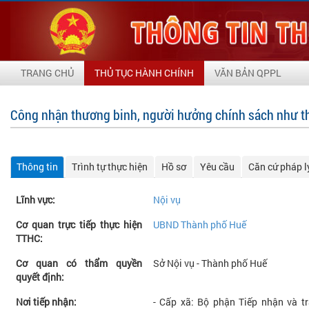
TRANG CHỦ
THỦ TỤC HÀNH CHÍNH
VĂN BẢN QPPL
Công nhận thương binh, người hưởng chính sách như t
Thông tin
Trình tự thực hiện
Hồ sơ
Yêu cầu
Căn cứ pháp l
Lĩnh vực:
Nội vụ
Cơ quan trực tiếp thực hiện
UBND Thành phố Huế
TTHC:
Cơ quan có thẩm quyền
Sở Nội vụ - Thành phố Huế
quyết định:
Nơi tiếp nhận:
- Cấp xã: Bộ phận Tiếp nhận và t