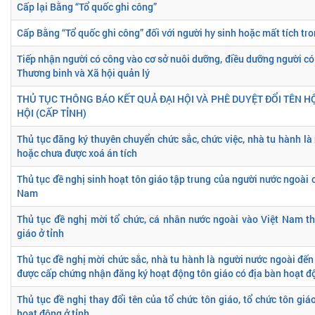
Cấp lại Bằng “Tổ quốc ghi công”
Cấp Bằng “Tổ quốc ghi công” đối với người hy sinh hoặc mất tích tro
Tiếp nhận người có công vào cơ sở nuôi dưỡng, điều dưỡng người có
Thương binh và Xã hội quản lý
THỦ TỤC THÔNG BÁO KẾT QUẢ ĐẠI HỘI VÀ PHÊ DUYỆT ĐỔI TÊN HỘ
HỘI (CẤP TỈNH)
Thủ tục đăng ký thuyên chuyển chức sắc, chức việc, nhà tu hành là
hoặc chưa được xoá án tích
Thủ tục đề nghị sinh hoạt tôn giáo tập trung của người nước ngoài c
Nam
Thủ tục đề nghị mời tổ chức, cá nhân nước ngoài vào Việt Nam t
giáo ở tỉnh
Thủ tục đề nghị mời chức sắc, nhà tu hành là người nước ngoài đến
được cấp chứng nhận đăng ký hoạt động tôn giáo có địa bàn hoạt độ
Thủ tục đề nghị thay đổi tên của tổ chức tôn giáo, tổ chức tôn giá
hoạt động ở tỉnh