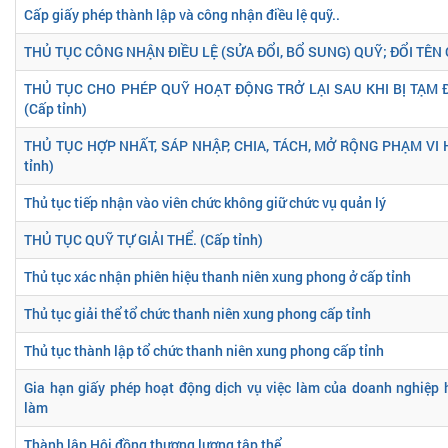
Cấp giấy phép thành lập và công nhận điều lệ quỹ..
THỦ TỤC CÔNG NHẬN ĐIỀU LỆ (SỬA ĐỔI, BỔ SUNG) QUỸ; ĐỔI TÊN Q
THỦ TỤC CHO PHÉP QUỸ HOẠT ĐỘNG TRỞ LẠI SAU KHI BỊ TẠM 
(Cấp tỉnh)
THỦ TỤC HỢP NHẤT, SÁP NHẬP, CHIA, TÁCH, MỞ RỘNG PHẠM VI 
tỉnh)
Thủ tục tiếp nhận vào viên chức không giữ chức vụ quản lý
THỦ TỤC QUỸ TỰ GIẢI THỂ. (Cấp tỉnh)
Thủ tục xác nhận phiên hiệu thanh niên xung phong ở cấp tỉnh
Thủ tục giải thể tổ chức thanh niên xung phong cấp tỉnh
Thủ tục thành lập tổ chức thanh niên xung phong cấp tỉnh
Gia hạn giấy phép hoạt động dịch vụ việc làm của doanh nghiệp 
làm
Thành lập Hội đồng thương lượng tập thể