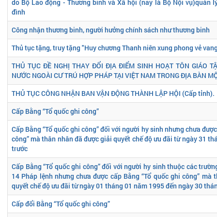
do Bộ Lao động - Thương binh và Xã hội (nay là Bộ Nội vụ)quản lý
đình
Công nhận thương binh, người hưởng chính sách như thương binh
Thủ tục tặng, truy tặng "Huy chương Thanh niên xung phong vẻ van
THỦ TỤC ĐỀ NGHỊ THAY ĐỔI ĐỊA ĐIỂM SINH HOẠT TÔN GIÁO 
NƯỚC NGOÀI CƯ TRÚ HỢP PHÁP TẠI VIỆT NAM TRONG ĐỊA BÀN MỘ
THỦ TỤC CÔNG NHẬN BAN VẬN ĐỘNG THÀNH LẬP HỘI (Cấp tỉnh).
Cấp Bằng “Tổ quốc ghi công”
Cấp Bằng “Tổ quốc ghi công” đối với người hy sinh nhưng chưa được
công” mà thân nhân đã được giải quyết chế độ ưu đãi từ ngày 31 th
trước
Cấp Bằng “Tổ quốc ghi công” đối với người hy sinh thuộc các trườn
14 Pháp lệnh nhưng chưa được cấp Bằng “Tổ quốc ghi công” mà t
quyết chế độ ưu đãi từ ngày 01 tháng 01 năm 1995 đến ngày 30 th
Cấp đổi Bằng “Tổ quốc ghi công”