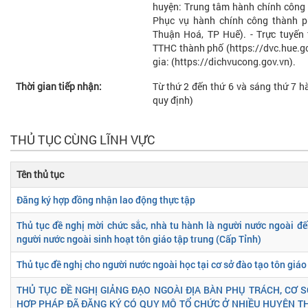
huyện: Trung tâm hành chính công 
Phục vụ hành chính công thành ph
Thuận Hoá, TP Huế). - Trực tuyến 
TTHC thành phố (https://dvc.hue.g
gia: (https://dichvucong.gov.vn).
Thời gian tiếp nhận:
Từ thứ 2 đến thứ 6 và sáng thứ 7 hà
quy định)
THỦ TỤC CÙNG LĨNH VỰC
Tên thủ tục
Đăng ký hợp đồng nhận lao động thực tập
Thủ tục đề nghị mời chức sắc, nhà tu hành là người nước ngoài 
người nước ngoài sinh hoạt tôn giáo tập trung (Cấp Tỉnh)
Thủ tục đề nghị cho người nước ngoài học tại cơ sở đào tạo tôn giáo
THỦ TỤC ĐỀ NGHỊ GIẢNG ĐẠO NGOÀI ĐỊA BÀN PHỤ TRÁCH, CƠ SỞ
HỢP PHÁP ĐÃ ĐĂNG KÝ CÓ QUY MÔ TỔ CHỨC Ở NHIỀU HUYỆN T