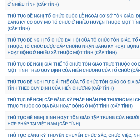
Ở NHIỀU TỈNH (CẤP TỈNH)
THỦ TỤC ĐỀ NGHỊ TỔ CHỨC CUỘC LỄ NGOÀI CƠ SỞ TÔN GIÁO, Đ
ĐĂNG KÝ CÓ QUY MÔ TỔ CHỨC Ở NHIỀU HUYỆN THUỘC MỘT TỈN
(CẤP TỈNH)
THỦ TỤC ĐỀ NGHỊ TỔ CHỨC ĐẠI HỘI CỦA TỔ CHỨC TÔN GIÁO, TỔ
THUỘC, TỔ CHỨC ĐƯỢC CẤP CHỨNG NHẬN ĐĂNG KÝ HOẠT ĐỘNG 
HOẠT ĐỘNG Ở NHIỀU XÃ THUỘC MỘT TỈNH (CẤP TỈNH)
THỦ TỤC ĐỀ NGHỊ GIẢI THỂ TỔ CHỨC TÔN GIÁO TRỰC THUỘC CÓ 
MỘT TỈNH THEO QUY ĐỊNH CỦA HIẾN CHƯƠNG CỦA TỔ CHỨC (CẤP
THỦ TỤC ĐỀ NGHỊ TỰ GIẢI THỂ CỦA TỔ CHỨC TÔN GIÁO CÓ ĐỊA 
TỈNH THEO QUY ĐỊNH CỦA HIẾN CHƯƠNG (CẤP TỈNH)
THỦ TỤC ĐỀ NGHỊ CẤP ĐĂNG KÝ PHÁP NHÂN PHI THƯƠNG MẠI C
TRỰC THUỘC CÓ ĐỊA BÀN HOẠT ĐỘNG Ở MỘT TỈNH (CẤP TỈNH)
THỦ TỤC ĐỀ NGHỊ SINH HOẠT TÔN GIÁO TẬP TRUNG CỦA NGƯỜ
HỢP PHÁP TẠI VIỆT NAM (CẤP TỈNH)
THỦ TỤC ĐĂNG KÝ THUYÊN CHUYỂN CHỨC SẮC, CHỨC VIỆC, NH