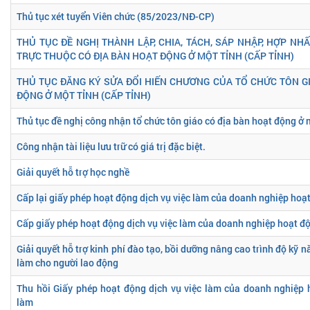
Thủ tục xét tuyển Viên chức (85/2023/NĐ-CP)
THỦ TỤC ĐỀ NGHỊ THÀNH LẬP, CHIA, TÁCH, SÁP NHẬP, HỢP NH
TRỰC THUỘC CÓ ĐỊA BÀN HOẠT ĐỘNG Ở MỘT TỈNH (CẤP TỈNH)
THỦ TỤC ĐĂNG KÝ SỬA ĐỔI HIẾN CHƯƠNG CỦA TỔ CHỨC TÔN G
ĐỘNG Ở MỘT TỈNH (CẤP TỈNH)
Thủ tục đề nghị công nhận tổ chức tôn giáo có địa bàn hoạt động ở 
Công nhận tài liệu lưu trữ có giá trị đặc biệt.
Giải quyết hỗ trợ học nghề
Cấp lại giấy phép hoạt động dịch vụ việc làm của doanh nghiệp hoạt
Cấp giấy phép hoạt động dịch vụ việc làm của doanh nghiệp hoạt độ
Giải quyết hỗ trợ kinh phí đào tạo, bồi dưỡng nâng cao trình độ kỹ n
làm cho người lao động
Thu hồi Giấy phép hoạt động dịch vụ việc làm của doanh nghiệp 
làm