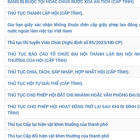
ĐANG BỊ BUỘC TỘI HOẶC CHƯA ĐƯỢC XOÁ ÁN TÍCH (CẤP TỈNH)
THỦ TỤC THÀNH LẬP HỘI (CẤP TỈNH).
Gia hạn giấy xác nhận không thuộc diện cấp giấy phép lao động 
nước ngoài làm việc tại Việt Nam
Thủ tục thi tuyển Viên Chức (Nghị định số 85/2023/NĐ-CP)
THỦ TỤC BÁO CÁO TỔ CHỨC ĐẠI HỘI THÀNH LẬP, ĐẠI HỘI NH
THƯỜNG CỦA HỘI (CẤP TỈNH)
THỦ TỤC CHIA, TÁCH; SÁP NHẬP; HỢP NHẤT HỘI (CẤP TỈNH).
THỦ TỤC HỘI TỰ GIẢI THỂ (CẤP TỈNH).
THỦ TỤC CHO PHÉP HỘI ĐẶT CHI NHÁNH HOẶC VĂN PHÒNG ĐẠI DI
THỦ TỤC CHO PHÉP HỘI HOẠT ĐỘNG TRỞ LẠI SAU KHI BỊ ĐÌNH C
TỈNH)
Thủ tục Cấp lại hiện vật khen thưởng của thành phố
Thủ tục Cấp đổi hiện vật khen thưởng của thành phố