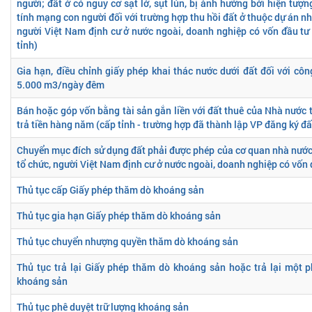
người; đất ở có nguy cơ sạt lở, sụt lún, bị ảnh hưởng bởi hiện tượn
tính mạng con người đối với trường hợp thu hồi đất ở thuộc dự án nhà
người Việt Nam định cư ở nước ngoài, doanh nghiệp có vốn đầu t
tỉnh)
Gia hạn, điều chỉnh giấy phép khai thác nước dưới đất đối với côn
5.000 m3/ngày đêm
Bán hoặc góp vốn bằng tài sản gắn liền với đất thuê của Nhà nước 
trả tiền hàng năm (cấp tỉnh - trường hợp đã thành lập VP đăng ký đấ
Chuyển mục đích sử dụng đất phải được phép của cơ quan nhà nước
tổ chức, người Việt Nam định cư ở nước ngoài, doanh nghiệp có vốn
Thủ tục cấp Giấy phép thăm dò khoáng sản
Thủ tục gia hạn Giấy phép thăm dò khoáng sản
Thủ tục chuyển nhượng quyền thăm dò khoáng sản
Thủ tục trả lại Giấy phép thăm dò khoáng sản hoặc trả lại một 
khoáng sản
Thủ tục phê duyệt trữ lượng khoáng sản