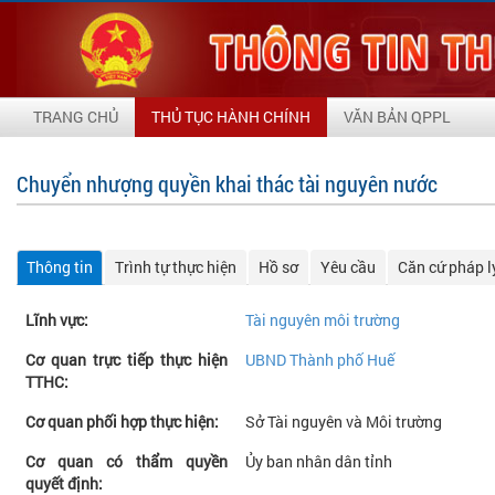
TRANG CHỦ
THỦ TỤC HÀNH CHÍNH
VĂN BẢN QPPL
Chuyển nhượng quyền khai thác tài nguyên nước
Thông tin
Trình tự thực hiện
Hồ sơ
Yêu cầu
Căn cứ pháp l
Lĩnh vực:
Tài nguyên môi trường
Cơ quan trực tiếp thực hiện
UBND Thành phố Huế
TTHC:
Cơ quan phối hợp thực hiện:
Sở Tài nguyên và Môi trường
Cơ quan có thẩm quyền
Ủy ban nhân dân tỉnh
quyết định: