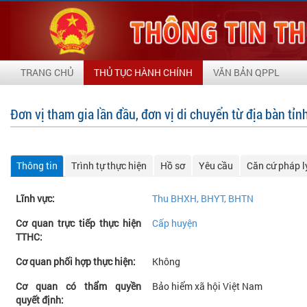
TRANG CHỦ
THỦ TỤC HÀNH CHÍNH
VĂN BẢN QPPL
Đơn vị tham gia lần đầu, đơn vị di chuyển từ địa bàn tỉ
Thông tin
Trình tự thực hiện
Hồ sơ
Yêu cầu
Căn cứ pháp l
Lĩnh vực:
Thu BHXH, BHYT, BHTN
Cơ quan trực tiếp thực hiện
Cấp huyện
TTHC:
Cơ quan phối hợp thực hiện:
Không
Cơ quan có thẩm quyền
Bảo hiểm xã hội Việt Nam
quyết định: