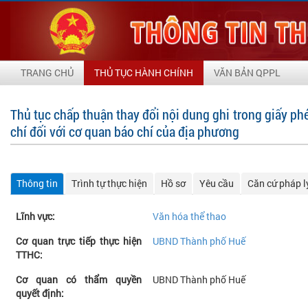
TRANG CHỦ
THỦ TỤC HÀNH CHÍNH
VĂN BẢN QPPL
Thủ tục chấp thuận thay đổi nội dung ghi trong giấy p
chí đối với cơ quan báo chí của địa phương
Thông tin
Trình tự thực hiện
Hồ sơ
Yêu cầu
Căn cứ pháp l
Lĩnh vực:
Văn hóa thể thao
Cơ quan trực tiếp thực hiện
UBND Thành phố Huế
TTHC:
Cơ quan có thẩm quyền
UBND Thành phố Huế
quyết định: