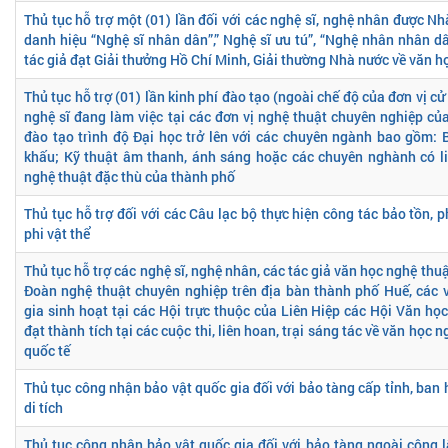
Thủ tục hỗ trợ một (01) lần đối với các nghệ sĩ, nghệ nhân được 
danh hiệu “Nghệ sĩ nhân dân”,” Nghệ sĩ ưu tú”, “Nghệ nhân nhân dâ
tác giả đạt Giải thưởng Hồ Chí Minh, Giải thường Nhà nước về văn h
Thủ tục hỗ trợ (01) lần kinh phí đào tạo (ngoài chế độ của đơn vị cử
nghệ sĩ đang làm việc tại các đơn vị nghệ thuật chuyên nghiệp củ
đào tạo trình độ Đại học trở lên với các chuyên ngành bao gồm: 
khấu; Kỹ thuật âm thanh, ánh sáng hoặc các chuyên nghành có li
nghệ thuật đặc thù của thành phố
Thủ tục hỗ trợ đối với các Câu lạc bộ thực hiện công tác bảo tồn, 
phi vật thể
Thủ tục hỗ trợ các nghệ sĩ, nghệ nhân, các tác giả văn học nghệ thu
Đoàn nghệ thuật chuyên nghiệp trên địa bàn thành phố Huế, các 
gia sinh hoạt tại các Hội trực thuộc của Liên Hiệp các Hội Văn họ
đạt thành tích tại các cuộc thi, liên hoan, trại sáng tác về văn học 
quốc tế
Thủ tục công nhận bảo vật quốc gia đối với bảo tàng cấp tỉnh, ban
di tích
Thủ tục công nhận bảo vật quốc gia đối với bảo tàng ngoài công lậ