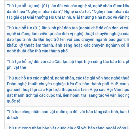
Thủ tục hỗ trợ một (01) lần đối với các nghệ sĩ, nghệ nhân được 
danh hiệu “Nghệ sĩ nhân dân”,” Nghệ sĩ ưu tú”, “Nghệ nhân nhân dâ
tác giả đạt Giải thưởng Hồ Chí Minh, Giải thường Nhà nước về văn h
Thủ tục hỗ trợ (01) lần kinh phí đào tạo (ngoài chế độ của đơn vị cử
nghệ sĩ đang làm việc tại các đơn vị nghệ thuật chuyên nghiệp củ
đào tạo trình độ Đại học trở lên với các chuyên ngành bao gồm: 
khấu; Kỹ thuật âm thanh, ánh sáng hoặc các chuyên nghành có li
nghệ thuật đặc thù của thành phố
Thủ tục hỗ trợ đối với các Câu lạc bộ thực hiện công tác bảo tồn, 
phi vật thể
Thủ tục hỗ trợ các nghệ sĩ, nghệ nhân, các tác giả văn học nghệ thu
Đoàn nghệ thuật chuyên nghiệp trên địa bàn thành phố Huế, các 
gia sinh hoạt tại các Hội trực thuộc của Liên Hiệp các Hội Văn họ
đạt thành tích tại các cuộc thi, liên hoan, trại sáng tác về văn học 
quốc tế
Thủ tục công nhận bảo vật quốc gia đối với bảo tàng cấp tỉnh, ban
di tích
Thủ tục công nhận bảo vật quốc gia đối với bảo tàng ngoài công lậ