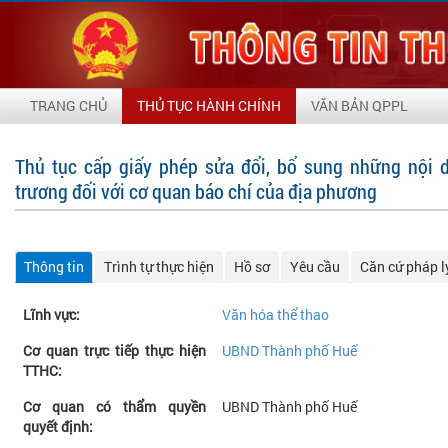
TRANG CHỦ
THỦ TỤC HÀNH CHÍNH
VĂN BẢN QPPL
Thủ tục cấp giấy phép sửa đổi, bổ sung những nội 
trương đối với cơ quan báo chí của địa phương
Thông tin
Trình tự thực hiện
Hồ sơ
Yêu cầu
Căn cứ pháp l
Lĩnh vực:
Văn hóa thể thao
Cơ quan trực tiếp thực hiện
UBND Thành phố Huế
TTHC:
Cơ quan có thẩm quyền
UBND Thành phố Huế
quyết định: