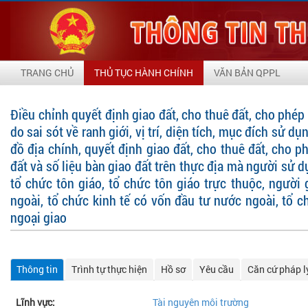
TRANG CHỦ
THỦ TỤC HÀNH CHÍNH
VĂN BẢN QPPL
Điều chỉnh quyết định giao đất, cho thuê đất, cho phé
do sai sót về ranh giới, vị trí, diện tích, mục đích sử 
đồ địa chính, quyết định giao đất, cho thuê đất, cho
đất và số liệu bàn giao đất trên thực địa mà người sử d
tổ chức tôn giáo, tổ chức tôn giáo trực thuộc, người
ngoài, tổ chức kinh tế có vốn đầu tư nước ngoài, tổ 
ngoại giao
Thông tin
Trình tự thực hiện
Hồ sơ
Yêu cầu
Căn cứ pháp l
Lĩnh vực:
Tài nguyên môi trường