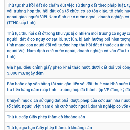
Thủ tục thu hồi đất do chấm dứt việc sử dụng đất theo pháp luật, tự
với trường hợp thu hồi đất của tổ chức, cơ sở tôn giáo, tổ chức n
ngoại giao, người Việt Nam định cư ở nước ngoài, doanh nghiệp có
(TTHC cấp tỉnh)
Thủ tục thu hồi đất ở trong khu vực bị ô nhiễm môi trường có nguy 
người; đất ở có nguy cơ sạt lở, sụt lún, bị ảnh hưởng bởi hiện tượn
tính mạng con người đối với trường hợp thu hồi đất ở thuộc dự án nhà
người Việt Nam định cư ở nước ngoài, doanh nghiệp có vốn đầu t
tỉnh)
Gia hạn, điều chỉnh giấy phép khai thác nước dưới đất đối với côn
5.000 m3/ngày đêm
Bán hoặc góp vốn bằng tài sản gắn liền với đất thuê của Nhà nước 
trả tiền hàng năm (cấp tỉnh - trường hợp đã thành lập VP đăng ký đấ
Chuyển mục đích sử dụng đất phải được phép của cơ quan nhà nước
tổ chức, người Việt Nam định cư ở nước ngoài, doanh nghiệp có vốn
Thủ tục cấp Giấy phép thăm dò khoáng sản
Thủ tục gia hạn Giấy phép thăm dò khoáng sản