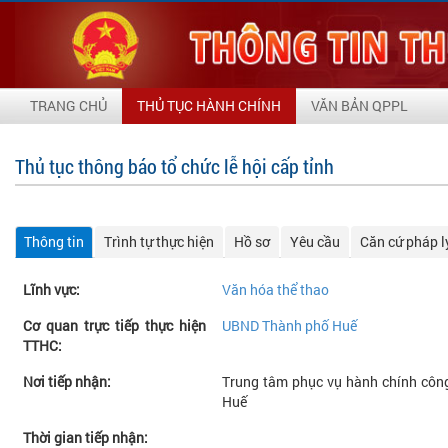
TRANG CHỦ
THỦ TỤC HÀNH CHÍNH
VĂN BẢN QPPL
Thủ tục thông báo tổ chức lễ hội cấp tỉnh
Thông tin
Trình tự thực hiện
Hồ sơ
Yêu cầu
Căn cứ pháp l
Lĩnh vực:
Văn hóa thể thao
Cơ quan trực tiếp thực hiện
UBND Thành phố Huế
TTHC:
Nơi tiếp nhận:
Trung tâm phục vụ hành chính công
Huế
Thời gian tiếp nhận: