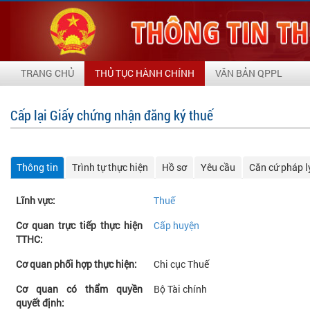
TRANG CHỦ
THỦ TỤC HÀNH CHÍNH
VĂN BẢN QPPL
Cấp lại Giấy chứng nhận đăng ký thuế
Thông tin
Trình tự thực hiện
Hồ sơ
Yêu cầu
Căn cứ pháp l
Lĩnh vực:
Thuế
Cơ quan trực tiếp thực hiện
Cấp huyện
TTHC:
Cơ quan phối hợp thực hiện:
Chi cục Thuế
Cơ quan có thẩm quyền
Bộ Tài chính
quyết định: