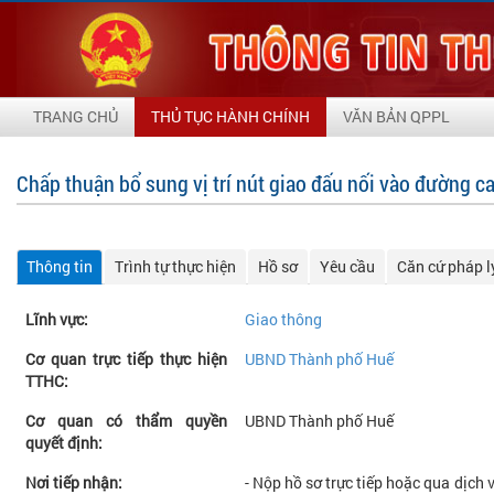
TRANG CHỦ
THỦ TỤC HÀNH CHÍNH
VĂN BẢN QPPL
Chấp thuận bổ sung vị trí nút giao đấu nối vào đường c
Thông tin
Trình tự thực hiện
Hồ sơ
Yêu cầu
Căn cứ pháp l
Lĩnh vực:
Giao thông
Cơ quan trực tiếp thực hiện
UBND Thành phố Huế
TTHC:
Cơ quan có thẩm quyền
UBND Thành phố Huế
quyết định:
Nơi tiếp nhận:
- Nộp hồ sơ trực tiếp hoặc qua dịch