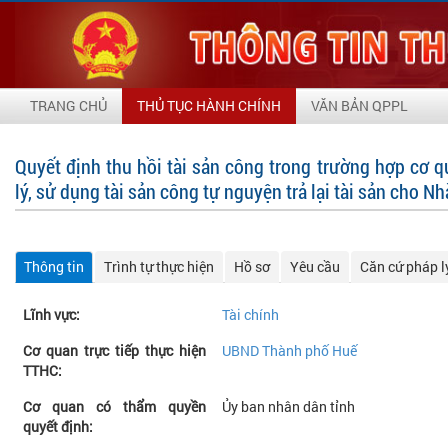
TRANG CHỦ
THỦ TỤC HÀNH CHÍNH
VĂN BẢN QPPL
Quyết định thu hồi tài sản công trong trường hợp cơ 
lý, sử dụng tài sản công tự nguyện trả lại tài sản cho N
Thông tin
Trình tự thực hiện
Hồ sơ
Yêu cầu
Căn cứ pháp l
Lĩnh vực:
Tài chính
Cơ quan trực tiếp thực hiện
UBND Thành phố Huế
TTHC:
Cơ quan có thẩm quyền
Ủy ban nhân dân tỉnh
quyết định: