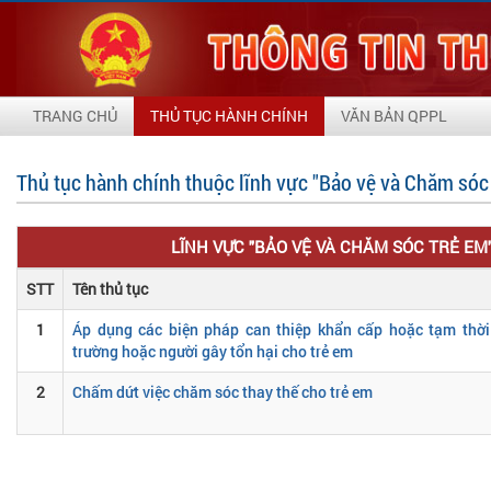
TRANG CHỦ
THỦ TỤC HÀNH CHÍNH
VĂN BẢN QPPL
Thủ tục hành chính thuộc lĩnh vực "Bảo vệ và Chăm sóc t
LĨNH VỰC "BẢO VỆ VÀ CHĂM SÓC TRẺ EM"
STT
Tên thủ tục
1
Áp dụng các biện pháp can thiệp khẩn cấp hoặc tạm thời
trường hoặc người gây tổn hại cho trẻ em
2
Chấm dứt việc chăm sóc thay thế cho trẻ em