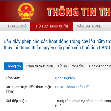
TRANG CHỦ
THỦ TỤC HÀNH CHÍNH
VĂN BẢN QPPL
Cấp giấy phép cho các hoạt động trồng cây lâu năm tr
thủy lợi thuộc thẩm quyền cấp phép của Chủ tịch UBND 
Thông tin
Trình tự thực hiện
Hồ sơ
Yêu cầu
Căn cứ pháp l
Lĩnh vực:
Nông nghiệp
Cơ quan trực tiếp thực hiện
UBND Thành phố Huế
TTHC:
Nơi tiếp nhận:
Trung tâm phục vụ hành chính công
Huế