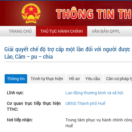
TRANG CHỦ
THỦ TỤC HÀNH CHÍNH
VĂN BẢN QPPL
Giải quyết chế độ trợ cấp một lần đối với người được
Lào, Căm – pu – chia
Thông tin
Trình tự thực hiện
Hồ sơ
Yêu cầu
Căn cứ pháp l
Lĩnh vực:
Lao động thương binh và xã hội
Cơ quan trực tiếp thực hiện
UBND Thành phố Huế
TTHC:
Nơi tiếp nhận:
Trung tâm phục vụ hành chính công
Huế