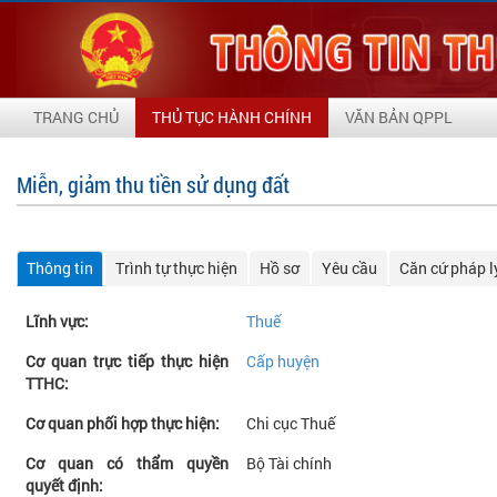
TRANG CHỦ
THỦ TỤC HÀNH CHÍNH
VĂN BẢN QPPL
Miễn, giảm thu tiền sử dụng đất
Thông tin
Trình tự thực hiện
Hồ sơ
Yêu cầu
Căn cứ pháp l
Lĩnh vực:
Thuế
Cơ quan trực tiếp thực hiện
Cấp huyện
TTHC:
Cơ quan phối hợp thực hiện:
Chi cục Thuế
Cơ quan có thẩm quyền
Bộ Tài chính
quyết định: