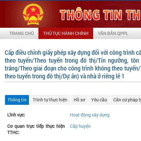
TRANG CHỦ
THỦ TỤC HÀNH CHÍNH
VĂN BẢN QPPL
Cấp điều chỉnh giấy phép xây dựng đối với công trình cấ
theo tuyến/Theo tuyến trong đô thị/Tín ngưỡng, tôn
tráng/Theo giai đoạn cho công trình không theo tuyến/
theo tuyến trong đô thị/Dự án) và nhà ở riêng lẻ 1
Thông tin
Trình tự thực hiện
Hồ sơ
Yêu cầu
Căn cứ pháp l
Lĩnh vực:
Hoạt động xây dựng
Cơ quan trực tiếp thực hiện
Cấp huyện
TTHC: