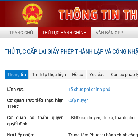
TRANG CHỦ
THỦ TỤC HÀNH CHÍNH
VĂN BẢN QPPL
THỦ TỤC CẤP LẠI GIẤY PHÉP THÀNH LẬP VÀ CÔNG NHẬN
Thông tin
Trình tự thực hiện
Hồ sơ
Yêu cầu
Căn cứ pháp l
Lĩnh vực:
Tổ chức phi chính phủ
Cơ quan trực tiếp thực hiện
Cấp huyện
TTHC:
Cơ quan có thẩm quyền
UBND cấp huyện, thị xã, thành phố -
quyết định:
Nơi tiếp nhận:
Trung tâm Phục vụ hành chính công 