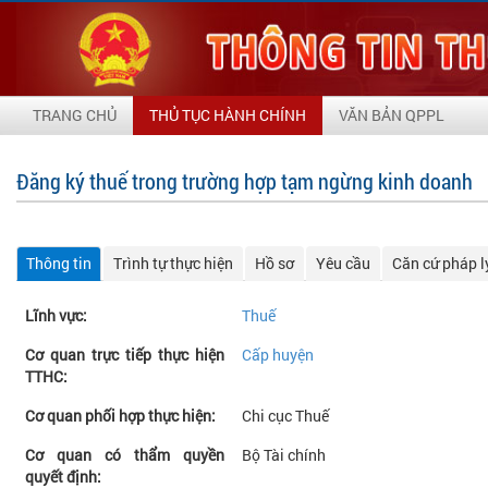
TRANG CHỦ
THỦ TỤC HÀNH CHÍNH
VĂN BẢN QPPL
Đăng ký thuế trong trường hợp tạm ngừng kinh doanh
Thông tin
Trình tự thực hiện
Hồ sơ
Yêu cầu
Căn cứ pháp l
Lĩnh vực:
Thuế
Cơ quan trực tiếp thực hiện
Cấp huyện
TTHC:
Cơ quan phối hợp thực hiện:
Chi cục Thuế
Cơ quan có thẩm quyền
Bộ Tài chính
quyết định: