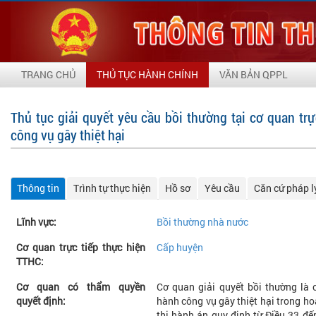
TRANG CHỦ
THỦ TỤC HÀNH CHÍNH
VĂN BẢN QPPL
Thủ tục giải quyết yêu cầu bồi thường tại cơ quan trự
công vụ gây thiệt hại
Thông tin
Trình tự thực hiện
Hồ sơ
Yêu cầu
Căn cứ pháp l
Lĩnh vực:
Bồi thường nhà nước
Cơ quan trực tiếp thực hiện
Cấp huyện
TTHC:
Cơ quan có thẩm quyền
Cơ quan giải quyết bồi thường là c
quyết định:
hành công vụ gây thiệt hại trong ho
thi hành án quy định từ Điều 33 đế