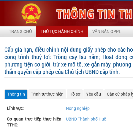
TRANG CHỦ
THỦ TỤC HÀNH CHÍNH
VĂN BẢN QPPL
Cấp gia hạn, điều chỉnh nội dung giấy phép cho các h
công trình thuỷ lợi: Trồng cây lâu năm; Hoạt động c
phương tiện cơ giới, trừ xe mô tô, xe gắn máy, phương 
thẩm quyền cấp phép của Chủ tịch UBND cấp tỉnh.
Thông tin
Trình tự thực hiện
Hồ sơ
Yêu cầu
Căn cứ pháp l
Lĩnh vực:
Nông nghiệp
Cơ quan trực tiếp thực hiện
UBND Thành phố Huế
TTHC: