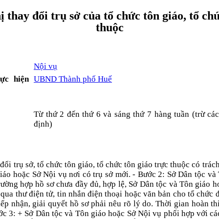
 thay đổi trụ sở của tổ chức tôn giáo, tổ ch
thuộc
Nội vụ
ực hiện
UBND Thành phố Huế
Từ thứ 2 đến thứ 6 và sáng thứ 7 hàng tuần (trừ các
định)
đổi trụ sở, tổ chức tôn giáo, tổ chức tôn giáo trực thuộc có trác
iáo hoặc Sở Nội vụ nơi có trụ sở mới. - Bước 2: Sở Dân tộc v
 trường hợp hồ sơ chưa đầy đủ, hợp lệ, Sở Dân tộc và Tôn giáo 
 qua thư điện tử, tin nhắn điện thoại hoặc văn bản cho tổ chức 
iếp nhận, giải quyết hồ sơ phải nêu rõ lý do. Thời gian hoàn t
ước 3: + Sở Dân tộc và Tôn giáo hoặc Sở Nội vụ phối hợp với c