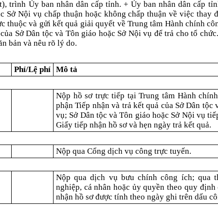
ết), trình Ủy ban nhân dân cấp tỉnh. + Ủy ban nhân dân cấp tỉn
c Sở Nội vụ chấp thuận hoặc không chấp thuận về việc thay đổ
rực thuộc và gửi kết quả giải quyết về Trung tâm Hành chính c
ả của Sở Dân tộc và Tôn giáo hoặc Sở Nội vụ để trả cho tổ chứ
ăn bản và nêu rõ lý do.
Phí/Lệ phí
Mô tả
Nộp hồ sơ trực tiếp tại Trung tâm Hành chín
phận Tiếp nhận và trả kết quả của Sở Dân tộc 
vụ; Sở Dân tộc và Tôn giáo hoặc Sở Nội vụ tiế
Giấy tiếp nhận hồ sơ và hẹn ngày trả kết quả.
Nộp qua Cổng dịch vụ công trực tuyến.
Nộp qua dịch vụ bưu chính công ích; qua t
nghiệp, cá nhân hoặc ủy quyền theo quy định 
nhận hồ sơ được tính theo ngày ghi trên dấu c