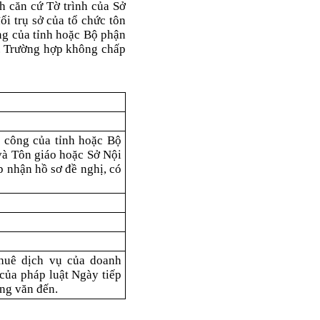
h căn cứ Tờ trình của Sở
i trụ sở của tổ chức tôn
ông của tỉnh hoặc Bộ phận
c. Trường hợp không chấp
h công của tỉnh hoặc Bộ
và Tôn giáo hoặc Sở Nội
p nhận hồ sơ đề nghị, có
huê dịch vụ của doanh
của pháp luật Ngày tiếp
ông văn đến.