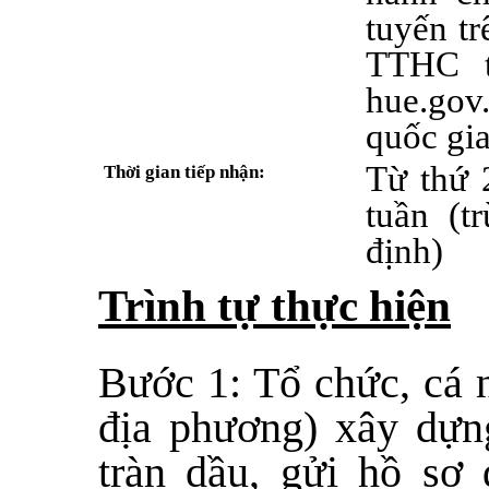
tuyến tr
TTHC th
hue.go
quốc gia
Từ thứ 
Thời gian tiếp nhận:
tuần (t
định)
Trình tự thực hiện
Bước 1: Tổ chức, cá n
địa phương) xây dựn
tràn dầu, gửi hồ sơ